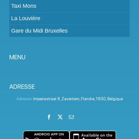
Taxi Mons
La Louvière
Gare du Midi Bruxelles
MENU
Devenir partenaire
Tarifs
ADRESSE
Espace Client
Adresse:
Imperiastraat 8
,
Zaventem
,
Flandre
,
1930
,
Belgique
Aide
Facebook
X
Email
LinkedIn
Instagram
YouTube
Termes et conditions
Politique de confidentialité