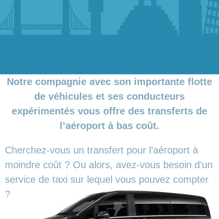
Notre compagnie avec son importante flotte
de véhicules et ses conducteurs
expérimentés vous offre des transferts de
l’aéroport à bas coût.
Cherchez-vous un transfert pour l’aéroport à
moindre coût ? Ou alors, avez-vous besoin d’un
service de taxi sur lequel vous pouvez compter
?