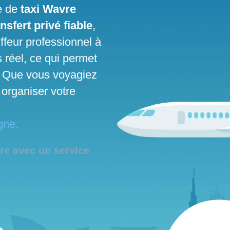
ce de
taxi Wavre
ansfert privé fiable
,
ffeur professionnel à
 réel, ce qui permet
d. Que vous voyagiez
 organiser votre
gne.
re avec un service