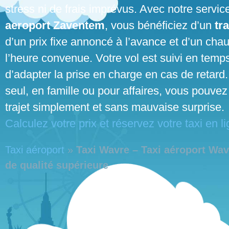
stress ni de frais imprévus. Avec notre servi
aeroport Zaventem
, vous bénéficiez d’un
tr
d’un prix fixe annoncé à l’avance et d’un chau
l’heure convenue. Votre vol est suivi en temps
d’adapter la prise en charge en cas de retar
seul, en famille ou pour affaires, vous pouvez
trajet simplement et sans mauvaise surprise.
Calculez votre prix et réservez votre taxi en li
Taxi aéroport
»
Taxi Wavre – Taxi aéroport Wav
de qualité supérieure