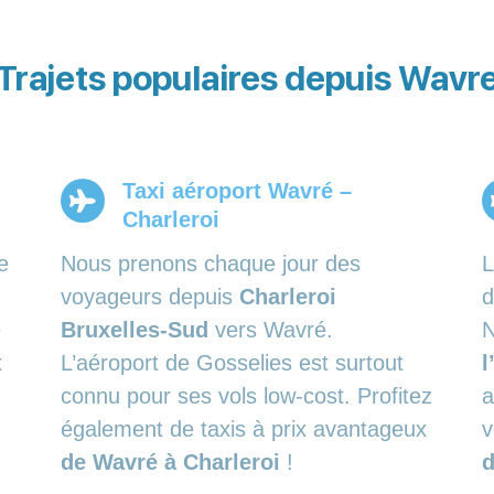
Trajets populaires depuis Wavr
Taxi aéroport Wavré –
Charleroi
e
Nous prenons chaque jour des
L
voyageurs depuis
Charleroi
d
e
Bruxelles-Sud
vers Wavré.
x
L’aéroport de Gosselies est surtout
l
connu pour ses vols low-cost. Profitez
a
également de taxis à prix avantageux
v
de Wavré à Charleroi
!
d