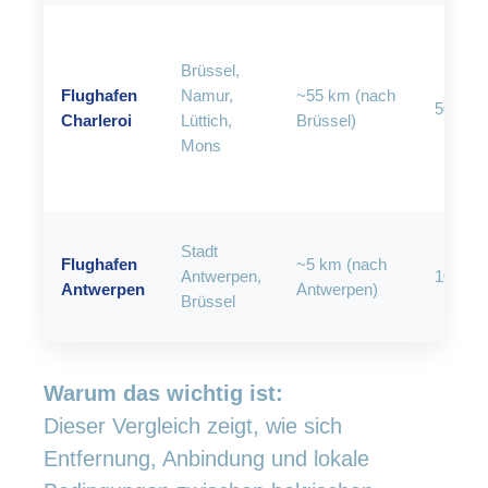
Brüssel,
Flughafen
Namur,
~55 km (nach
50–70 
Charleroi
Lüttich,
Brüssel)
Mons
Stadt
Flughafen
~5 km (nach
Antwerpen,
10–20 
Antwerpen
Antwerpen)
Brüssel
Warum das wichtig ist:
Dieser Vergleich zeigt, wie sich
Entfernung, Anbindung und lokale