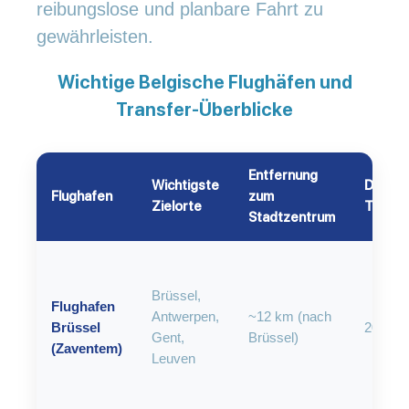
reibungslose und planbare Fahrt zu
gewährleisten.
Wichtige Belgische Flughäfen und
Transfer-Überblicke
Entfernung
Wichtigste
Durchsc
Flughafen
zum
Zielorte
Transf
Stadtzentrum
Brüssel,
Flughafen
Antwerpen,
~12 km (nach
Brüssel
20–35 
Gent,
Brüssel)
(Zaventem)
Leuven