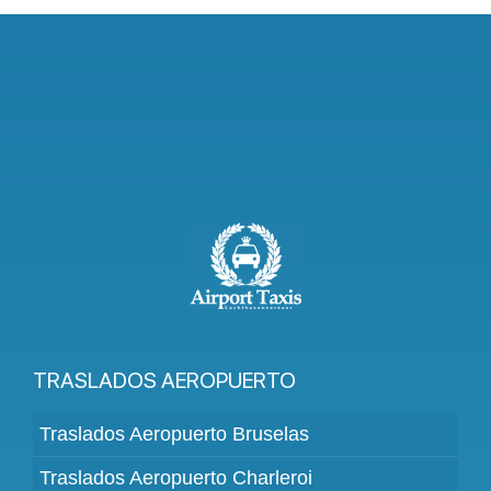
Cómo
Llegar
del
Aeropuerto
a
la
Ciudad
TRASLADOS AEROPUERTO
Traslados Aeropuerto Bruselas
Traslados Aeropuerto Charleroi