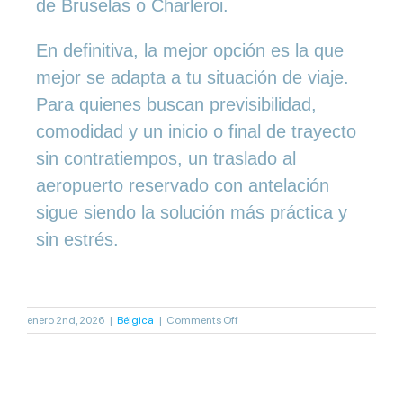
de Bruselas o Charleroi.
En definitiva, la mejor opción es la que
mejor se adapta a tu situación de viaje.
Para quienes buscan previsibilidad,
comodidad y un inicio o final de trayecto
sin contratiempos, un traslado al
aeropuerto reservado con antelación
sigue siendo la solución más práctica y
sin estrés.
on
enero 2nd, 2026
|
Bélgica
|
Comments Off
Traslado
al
Aeropuerto
vs
Taxi: