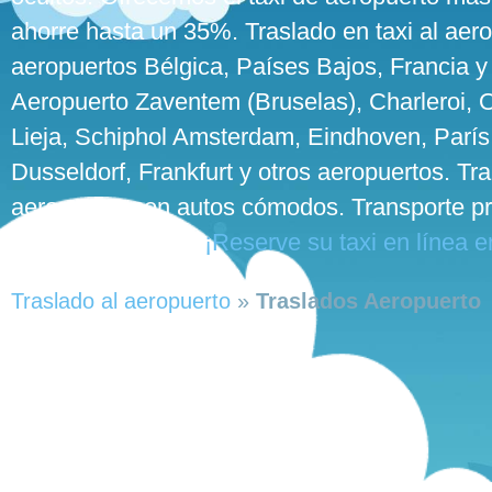
ahorre hasta un 35%. Traslado en taxi al aero
aeropuertos Bélgica, Países Bajos, Francia y
Aeropuerto Zaventem (Bruselas), Charleroi,
Lieja, Schiphol Amsterdam, Eindhoven, París, 
Dusseldorf, Frankfurt y otros aeropuertos. Tra
aeropuerto con autos cómodos. Transporte pr
con autos de lujo.
¡Reserve su taxi en línea e
Traslado al aeropuerto
»
Traslados Aeropuerto