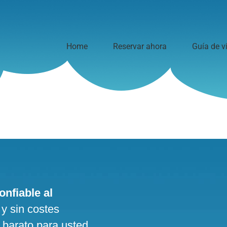
Home
Reservar ahora
Guía de v
onfiable al
 y sin costes
 barato para usted,