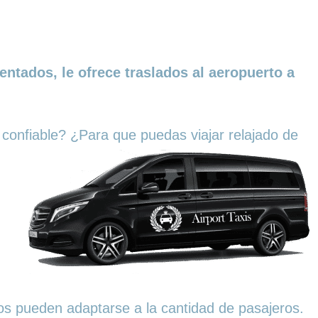
ntados, le ofrece traslados al aeropuerto a
i confiable? ¿Para que puedas viajar relajado de
os pueden adaptarse a la cantidad de pasajeros.