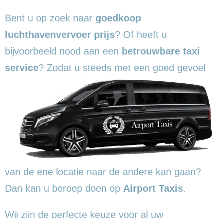
Bent u op zoek naar
goedkoop
luchthavenvervoer prijs
? Of heeft u
bijvoorbeeld nood aan een
betrouwbare taxi
service
? Zodat u steeds met een goed
gevoel
van de ene locatie naar de andere kan gaan?
Dan kan u beroep doen op
Airport Taxis
.
Wij zijn de perfecte keuze voor al uw