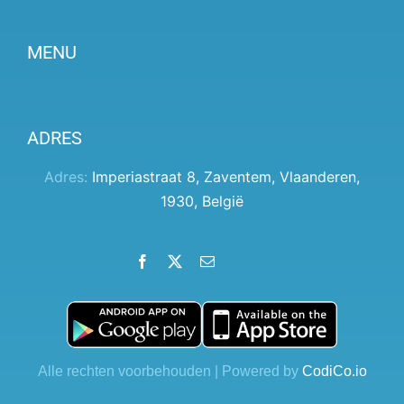
MENU
Partner worden
ADRES
Prijzen
Klantenpaneel
Adres:
Imperiastraat 8
,
Zaventem
,
Vlaanderen
,
1930
,
België
Hulp
Algemene voorwaarden
Facebook
X
Email
LinkedIn
Instagram
YouTube
Privacybeleid
Contact
Blog
Alle rechten voorbehouden | Powered by
CodiCo.io