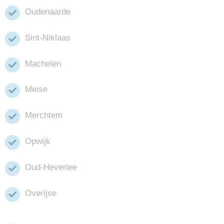
Oudenaarde
Sint-Niklaas
Machelen
Meise
Merchtem
Opwijk
Oud-Heverlee
Overijse