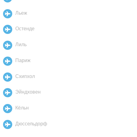
Льеж
Остенде
Лиль
Париж
Схипхол
Эйндховен
Кёльн
Дюссельдорф