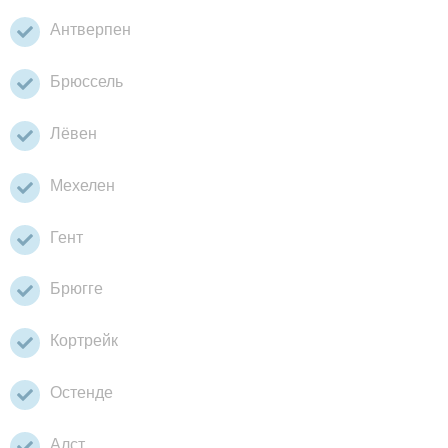
Антверпен
Брюссель
Лёвен
Мехелен
Гент
Брюгге
Кортрейк
Остенде
Алст