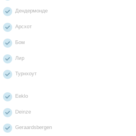
Дендермонде
Арсхот
Бом
Лир
Турнхоут
Eeklo
Deinze
Geraardsbergen