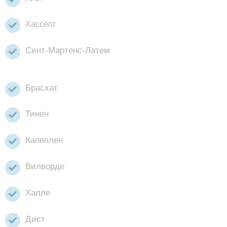
Хасселт
Синт-Мартенс-Латем
Брасхат
Тинен
Капеллен
Вилворде
Халле
Дист