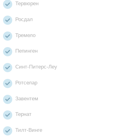
Тервюрен
Росдал
Тремело
Пепинген
Синт-Питерс-Леу
Ротселар
Завентем
Тернат
Тилт-Винге