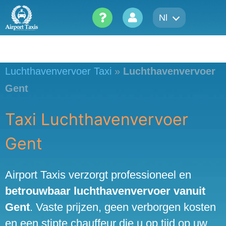
Skip
Nl
to
content
Luchthavenvervoer Taxi
»
Luchthavenvervoer
Gent
Taxi Luchthavenvervoer
Gent
Airport Taxis verzorgt professioneel en
betrouwbaar luchthavenvervoer vanuit
Gent
. Vaste prijzen, geen verborgen kosten
en een stipte chauffeur die u op tijd op uw