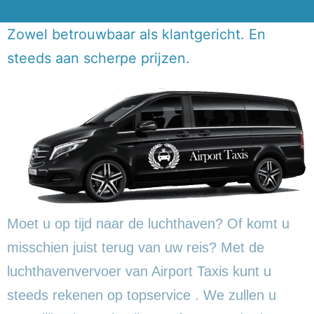
Zowel betrouwbaar als klantgericht. En
steeds aan scherpe prijzen.
Moet u op tijd naar de luchthaven? Of komt u
misschien juist terug van uw reis? Met de
luchthavenvervoer van Airport Taxis kunt u
steeds rekenen op topservice . We zullen u