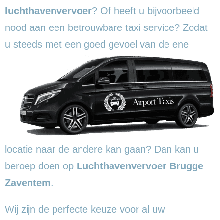
luchthavenvervoer
? Of heeft u bijvoorbeeld
nood aan een betrouwbare taxi service? Zodat
u steeds met een goed gevoel
van de ene
locatie naar de andere kan gaan? Dan kan u
beroep doen op
Luchthavenvervoer Brugge
Zaventem
.
Wij zijn de perfecte keuze voor al uw