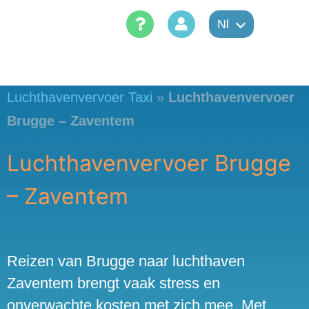
Skip
Nl
to
content
Luchthavenvervoer Taxi
»
Luchthavenvervoer
Brugge – Zaventem
Luchthavenvervoer Brugge
– Zaventem
Reizen van Brugge naar luchthaven
Zaventem brengt vaak stress en
onverwachte kosten met zich mee. Met