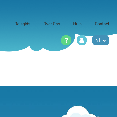
u
Reisgids
Over Ons
Hulp
Contact
Nl