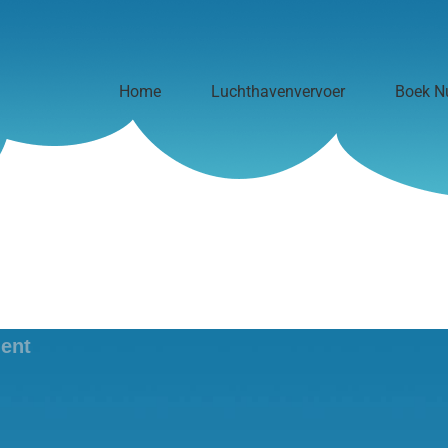
Home
Luchthavenvervoer
Boek N
ent