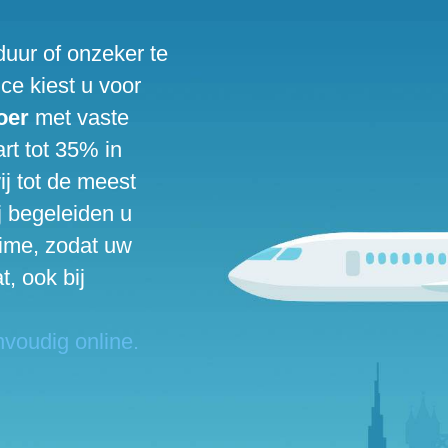
duur of onzeker te
ce kiest u voor
oer
met vaste
rt tot 35% in
j tot de meest
j begeleiden u
time, zodat uw
t, ook bij
nvoudig online.