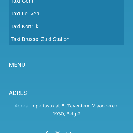
Taxi Gent
Taxi Leuven
Taxi Kortrijk
Taxi Brussel Zuid Station
MENU
Partner worden
ADRES
Prijzen
Klantenpaneel
Adres:
Imperiastraat 8
,
Zaventem
,
Vlaanderen
,
1930
,
België
Hulp
Algemene voorwaarden