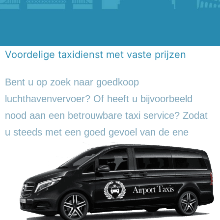
Voordelige taxidienst met vaste prijzen
Bent u op zoek naar goedkoop
luchthavenvervoer? Of heeft u bijvoorbeeld
nood aan een betrouwbare taxi service? Zodat
u steeds met een goed gevoel
van de ene