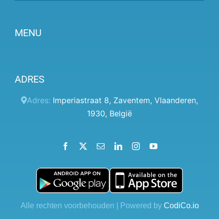
MENU
Partner worden
ADRES
Prijzen
Klantenpaneel
Adres:
Imperiastraat 8
,
Zaventem
,
Vlaanderen
,
1930
,
België
Hulp
Algemene voorwaarden
Facebook
X
Email
LinkedIn
Instagram
YouTube
Privacybeleid
Contact
Blog
Alle rechten voorbehouden | Powered by
CodiCo.io