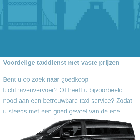
Voordelige taxidienst met vaste prijzen
Bent u op zoek naar goedkoop
luchthavenvervoer? Of heeft u bijvoorbeeld
nood aan een betrouwbare taxi service? Zodat
u steeds met een goed gevoel
van de ene