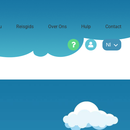
u
Reisgids
Over Ons
Hulp
Contact
Nl