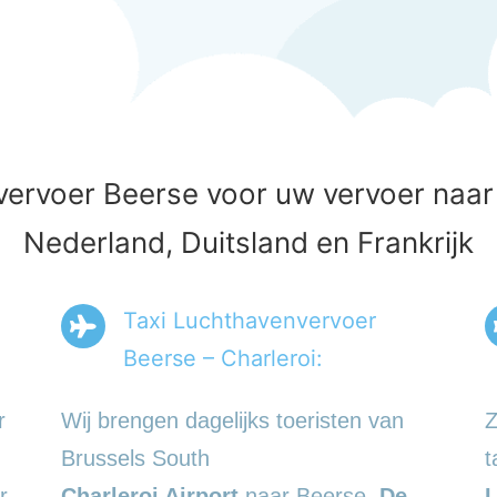
ervoer Beerse voor uw vervoer naar l
Nederland, Duitsland en Frankrijk
Taxi Luchthavenvervoer
Beerse – Charleroi:
r
Wij brengen dagelijks toeristen van
Z
Brussels South
t
r
Charleroi Airport
naar Beerse.
De
L