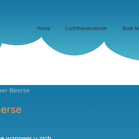
Home
Luchthavenvervoer
Boek N
oer Beerse
eerse
se
wanneer u zich