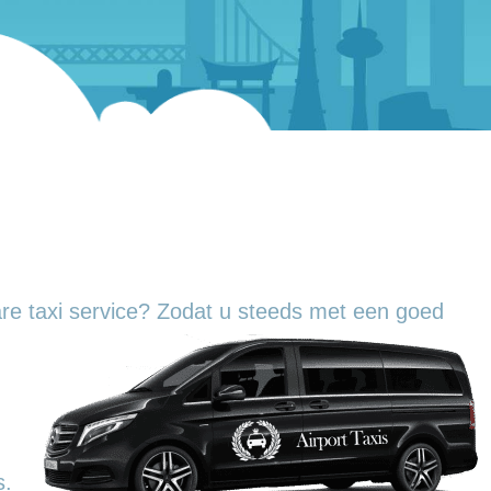
re taxi service? Zodat u steeds met een goed
s.