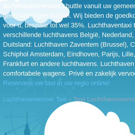
luchthavenvervoer
shuttle vanuit uw gemeen
geen verborgen kosten. Wij bieden de goedkoo
voor u, bespaar tot wel 35%. Luchthaventaxi t
verschillende luchthavens België, Nederland, 
Duitsland: Luchthaven Zaventem (Brussel), C
Schiphol Amsterdam, Eindhoven, Parijs, Lille
Frankfurt en andere luchthavens. Luchthaven
comfortabele wagens. Privé en zakelijk verv
Reserveer uw taxi in uw regio online!
Luchthavenvervoer Taxi
»
Taxi Luchthavenverv