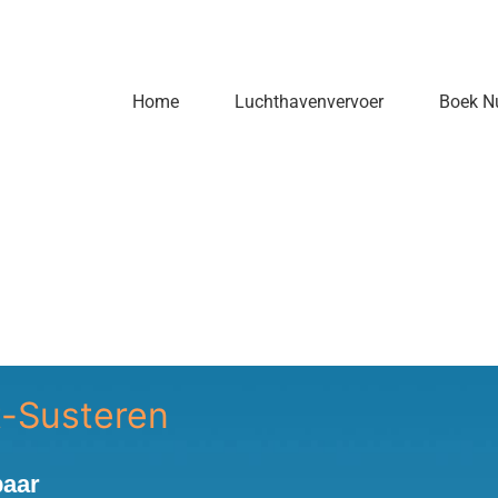
Home
Luchthavenvervoer
Boek N
t-Susteren
baar