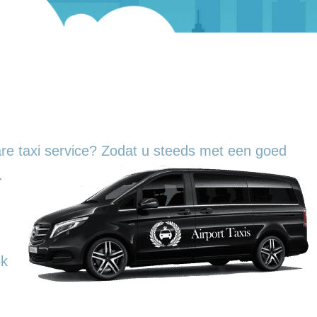
re taxi service? Zodat u steeds met een goed
.
ok