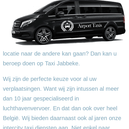
locatie naar de andere kan gaan? Dan kan u
beroep doen op Taxi Jabbeke.
Wij zijn de perfecte keuze voor al uw
verplaatsingen. Want wij zijn intussen al meer
dan 10 jaar gespecialiseerd in
luchthavenvervoer. En dat dan ook over heel
België. Wij bieden daarnaast ook al jaren onze
intercity taxi diensten aan. Niet enkel naar