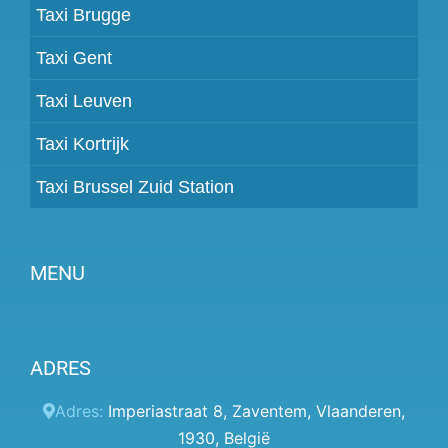
Taxi Brugge
Taxi Gent
Taxi Leuven
Taxi Kortrijk
Taxi Brussel Zuid Station
MENU
Partner worden
ADRES
Prijzen
Klantenpaneel
Adres:
Imperiastraat 8
,
Zaventem
,
Vlaanderen
,
1930
,
België