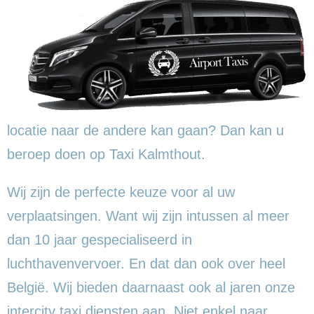
locatie naar de andere kan gaan? Dan kan u
beroep doen op Taxi Kalmthout.
Wij zijn de perfecte keuze voor al uw
verplaatsingen. Want wij zijn intussen al meer
dan 10 jaar gespecialiseerd in
luchthavenvervoer. En dat dan ook over heel
België. Wij bieden daarnaast ook al jaren onze
intercity taxi diensten aan. Niet enkel naar