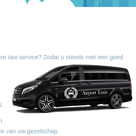
re taxi service? Zodat u steeds met een goed
s.
n
te van uw gezelschap.