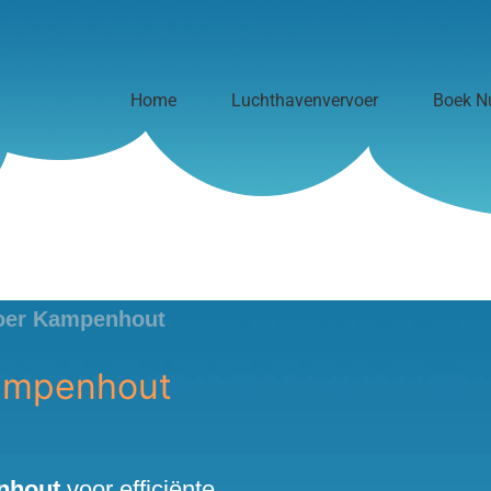
Home
Luchthavenvervoer
Boek N
voer Kampenhout
Kampenhout
nhout
voor efficiënte