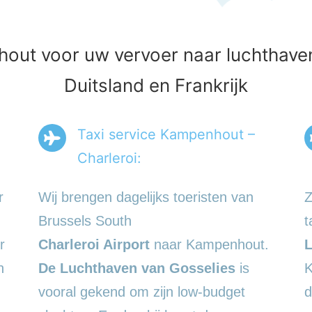
ut voor uw vervoer naar luchthaven
Duitsland en Frankrijk
Taxi service Kampenhout –
Charleroi:
r
Wij brengen dagelijks toeristen van
Z
Brussels South
t
r
Charleroi Airport
naar Kampenhout.
L
n
De Luchthaven van Gosselies
is
K
vooral gekend om zijn low-budget
d