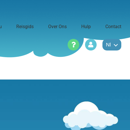
u
Reisgids
Over Ons
Hulp
Contact
Nl