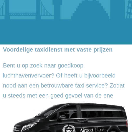
Voordelige taxidienst met vaste prijzen
Bent u op zoek naar goedkoop
luchthavenvervoer? Of heeft u bijvoorbeeld
nood aan een betrouwbare taxi service? Zodat
u steeds met een goed gevoel
van de ene