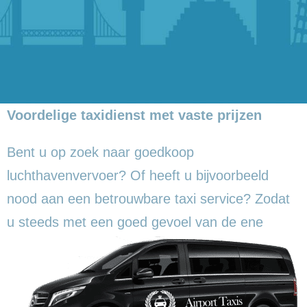
Voordelige taxidienst met vaste prijzen
Bent u op zoek naar goedkoop
luchthavenvervoer? Of heeft u bijvoorbeeld
nood aan een betrouwbare taxi service? Zodat
u steeds met een goed gevoel
van de ene