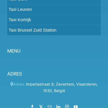
Taxi Leuven
Taxi Kortrijk
Taxi Brussel Zuid Station
MENU
Partner worden
ADRES
Prijzen
Klantenpaneel
Adres:
Imperiastraat 8
,
Zaventem
,
Vlaanderen
,
1930
,
België
Hulp
Algemene voorwaarden
Facebook
X
Email
LinkedIn
Instagram
YouTube