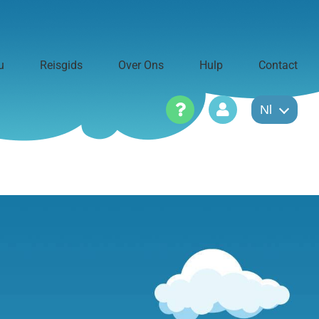
u
Reisgids
Over Ons
Hulp
Contact
Nl