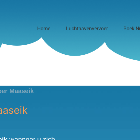
Home
Luchthavenvervoer
Boek N
oer Maaseik
aaseik
eik
wanneer u zich