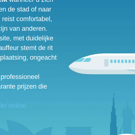
en de stad of naar
 reist comfortabel,
zijn van anderen.
ite, met duidelijke
uffeur stemt de rit
rplaatsing, ongeacht
 professioneel
ante prijzen die
er online.