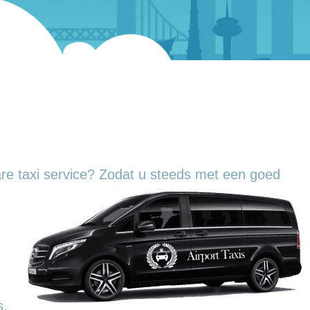
re taxi service? Zodat u steeds met een goed
s.