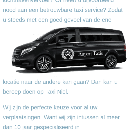
nood aan een betrouwbare taxi service? Zodat
u steeds met een goed gevoel
van de ene
locatie naar de andere kan gaan? Dan kan u
beroep doen op Taxi Niel.
Wij zijn de perfecte keuze voor al uw
verplaatsingen. Want wij zijn intussen al meer
dan 10 jaar gespecialiseerd in