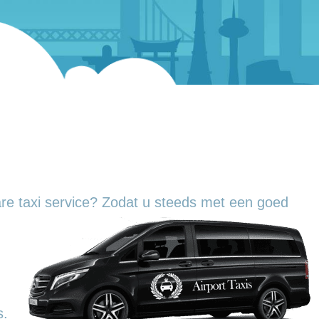
re taxi service? Zodat u steeds met een goed
.
s.