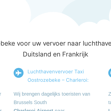
beke voor uw vervoer naar luchthaven
Duitsland en Frankrijk
Luchthavenvervoer Taxi
Oostrozebeke – Charleroi:
r
Wij brengen dagelijks toeristen van
Z
Brussels South
t
r
Charleroi Airport
naar
L