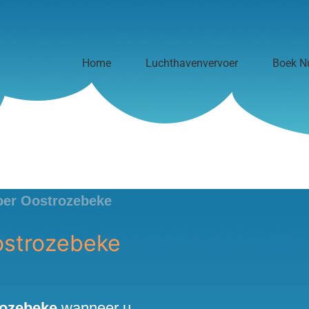
Home
Luchthavenvervoer
Boek N
oer Oostrozebeke
ostrozebeke
rozebeke
wanneer u