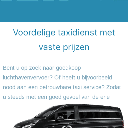
Voordelige taxidienst met
vaste prijzen
Bent u op zoek naar goedkoop
luchthavenvervoer? Of heeft u bijvoorbeeld
nood aan een betrouwbare taxi service? Zodat
u steeds met een goed gevoel
van de ene