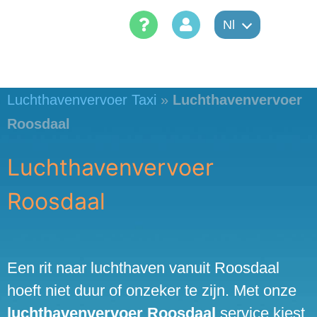
Skip
Nl
to
content
Luchthavenvervoer Taxi
»
Luchthavenvervoer
Roosdaal
Luchthavenvervoer
Roosdaal
Een rit naar luchthaven vanuit Roosdaal
hoeft niet duur of onzeker te zijn. Met onze
luchthavenvervoer Roosdaal
service kiest