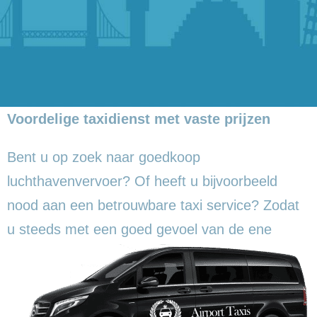
Voordelige taxidienst met vaste prijzen
Bent u op zoek naar goedkoop
luchthavenvervoer? Of heeft u bijvoorbeeld
nood aan een betrouwbare taxi service? Zodat
u steeds met een goed gevoel
van de ene