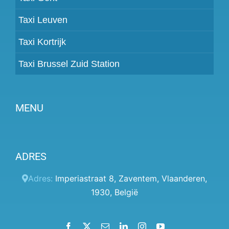
Taxi Leuven
Taxi Kortrijk
Taxi Brussel Zuid Station
MENU
Partner worden
ADRES
Prijzen
Klantenpaneel
Adres:
Imperiastraat 8
,
Zaventem
,
Vlaanderen
,
1930
,
België
Hulp
Algemene voorwaarden
Facebook
X
Email
LinkedIn
Instagram
YouTube