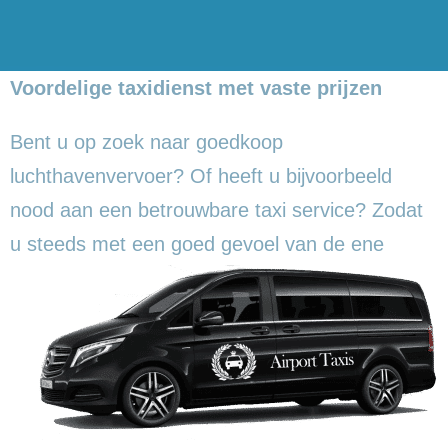
Voordelige taxidienst met vaste prijzen
Bent u op zoek naar goedkoop
luchthavenvervoer? Of heeft u bijvoorbeeld
nood aan een betrouwbare taxi service? Zodat
u steeds met een goed gevoel
van de ene