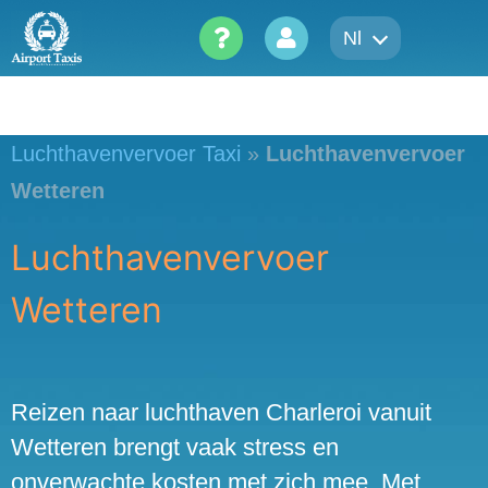
Skip
Nl
to
content
Luchthavenvervoer Taxi
»
Luchthavenvervoer
Wetteren
Luchthavenvervoer
Wetteren
Reizen naar luchthaven Charleroi vanuit
Wetteren brengt vaak stress en
onverwachte kosten met zich mee. Met