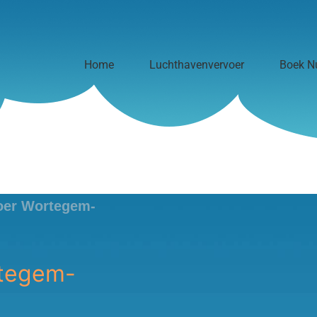
Home
Luchthavenvervoer
Boek N
oer Wortegem-
rtegem-