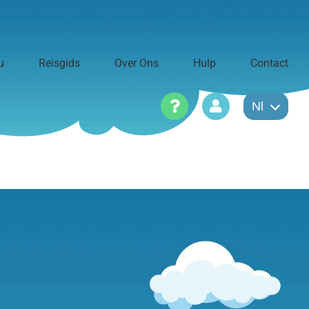
u
Reisgids
Over Ons
Hulp
Contact
Nl