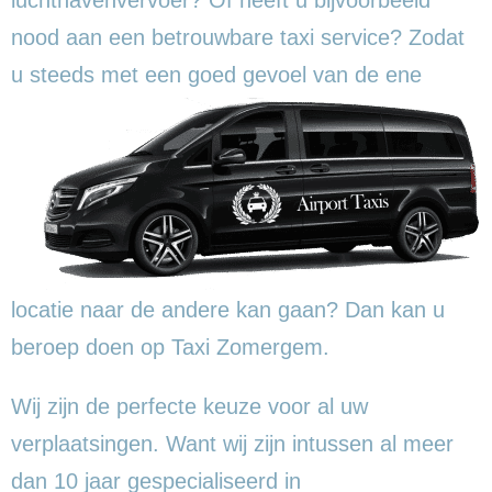
nood aan een betrouwbare taxi service? Zodat
u steeds met een goed gevoel
van de ene
locatie naar de andere kan gaan? Dan kan u
beroep doen op Taxi Zomergem.
Wij zijn de perfecte keuze voor al uw
verplaatsingen. Want wij zijn intussen al meer
dan 10 jaar gespecialiseerd in