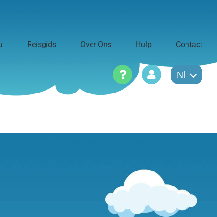
u
Reisgids
Over Ons
Hulp
Contact
Nl