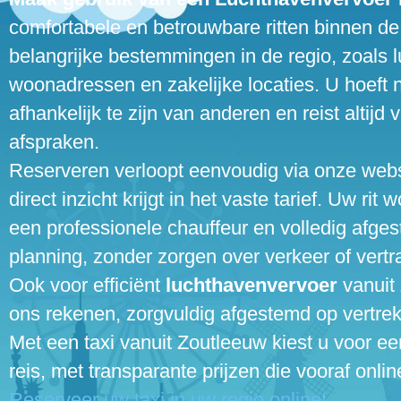
comfortabele en betrouwbare ritten binnen de
belangrijke bestemmingen in de regio, zoals l
woonadressen en zakelijke locaties. U hoeft nie
afhankelijk te zijn van anderen en reist altijd 
afspraken.
Reserveren verloopt eenvoudig via onze websi
direct inzicht krijgt in het vaste tarief. Uw rit
een professionele chauffeur en volledig afg
planning, zonder zorgen over verkeer of vertr
Ook voor efficiënt
luchthavenvervoer
vanuit
ons rekenen, zorgvuldig afgestemd op vertrek
Met een taxi vanuit Zoutleeuw kiest u voor ee
reis, met transparante prijzen die vooraf onlin
Reserveer uw taxi in uw regio online!