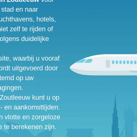
 stad en naar
uchthavens, hotels,
t zelf te rijden of
volgens duidelijke
te, waarbij u vooraf
 wordt uitgevoerd door
estemd op uw
agingen.
 Zoutleeuw kunt u op
- en aankomsttijden.
n vlotte en zorgeloze
e te berekenen zijn.