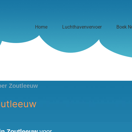
Home
Luchthavenvervoer
Boek N
oer Zoutleeuw
outleeuw
in Zoutleeuw
voor