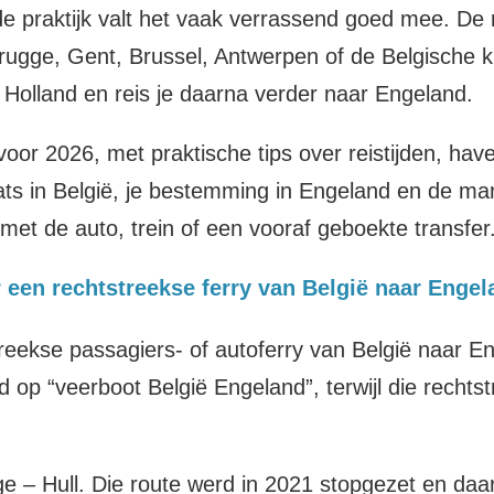
 de praktijk valt het vaak verrassend goed mee. De
rugge, Gent, Brussel, Antwerpen of de Belgische ku
Holland en reis je daarna verder naar Engeland.
s voor 2026, met praktische tips over reistijden, ha
aats in België, je bestemming in Engeland en de ma
, met de auto, trein of een vooraf geboekte transfer
r een rechtstreekse ferry van België naar Enge
eekse passagiers- of autoferry van België naar En
jd op “veerboot België Engeland”, terwijl die recht
 – Hull. Die route werd in 2021 stopgezet en daa