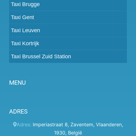
Taxi Brugge
Taxi Gent
Taxi Leuven
Taxi Kortrijk
Taxi Brussel Zuid Station
MENU
Partner worden
ADRES
Prijzen
Klantenpaneel
Adres:
Imperiastraat 8
,
Zaventem
,
Vlaanderen
,
1930
,
België