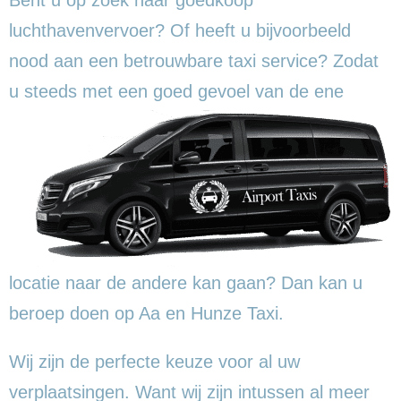
luchthavenvervoer? Of heeft u bijvoorbeeld
nood aan een betrouwbare taxi service? Zodat
u steeds met een goed gevoel
van de ene
locatie naar de andere kan gaan? Dan kan u
beroep doen op Aa en Hunze Taxi.
Wij zijn de perfecte keuze voor al uw
verplaatsingen. Want wij zijn intussen al meer