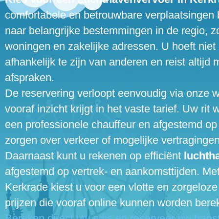
comfortabele en betrouwbare verplaatsingen 
naar belangrijke bestemmingen in de regio, zo
woningen en zakelijke adressen. U hoeft niet z
afhankelijk te zijn van anderen en reist altijd 
afspraken.
De reservering verloopt eenvoudig via onze w
vooraf inzicht krijgt in het vaste tarief. Uw rit
een professionele chauffeur en afgestemd op
zorgen over verkeer of mogelijke vertragingen
Daarnaast kunt u rekenen op efficiënt
luchth
afgestemd op vertrek- en aankomsttijden. Met
Kerkrade kiest u voor een vlotte en zorgeloze 
prijzen die vooraf online kunnen worden bere
Bereken direct uw prijs en reserveer uw transf