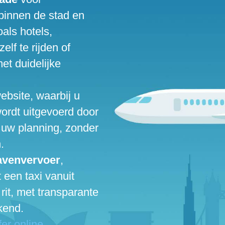
binnen de stad en
als hotels,
elf te rijden of
met duidelijke
ebsite, waarbij u
 wordt uitgevoerd door
 uw planning, zonder
.
avenvervoer
,
 een taxi vanuit
rit, met transparante
kend.
er online.