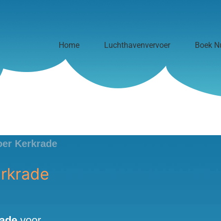
Home
Luchthavenvervoer
Boek N
oer Kerkrade
erkrade
rade
voor