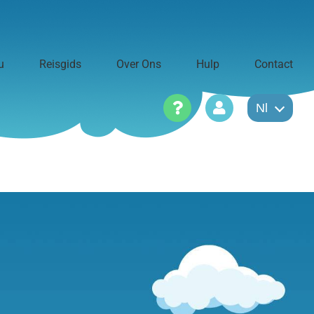
u
Reisgids
Over Ons
Hulp
Contact
Nl