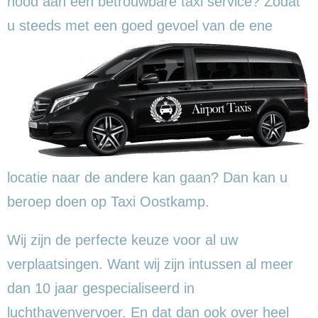
nood aan een betrouwbare taxi service? Zodat
u steeds met een goed gevoel
van de ene
locatie naar de andere kan gaan? Dan kan u
beroep doen op Taxi Oostkamp.
Wij zijn de perfecte keuze voor al uw
verplaatsingen. Want wij zijn intussen al meer
dan 10 jaar gespecialiseerd in
luchthavenvervoer. En dat dan ook over heel