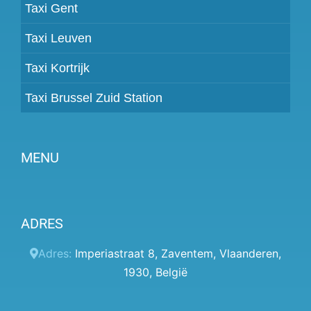
Taxi Gent
Taxi Leuven
Taxi Kortrijk
Taxi Brussel Zuid Station
MENU
Partner worden
ADRES
Prijzen
Klantenpaneel
Adres:
Imperiastraat 8
,
Zaventem
,
Vlaanderen
,
1930
,
België
Hulp