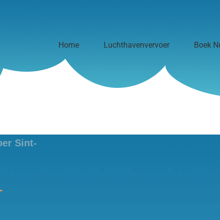
Home
Luchthavenvervoer
Boek N
er Sint-
-