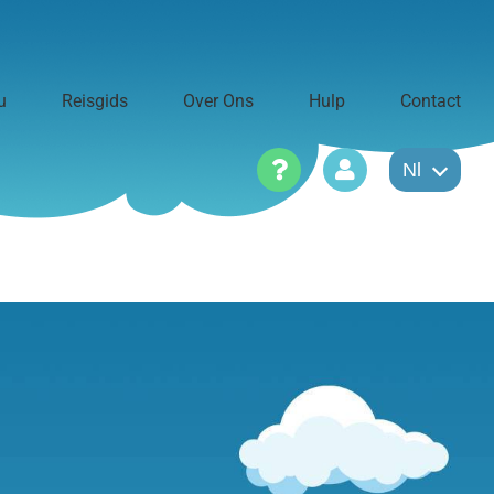
u
Reisgids
Over Ons
Hulp
Contact
Nl