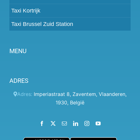
Taxi Kortrijk
Taxi Brussel Zuid Station
MENU
Partner worden
ADRES
Prijzen
Klantenpaneel
Adres:
Imperiastraat 8
,
Zaventem
,
Vlaanderen
,
1930
,
België
Hulp
Algemene voorwaarden
Facebook
X
Email
LinkedIn
Instagram
YouTube
Privacybeleid