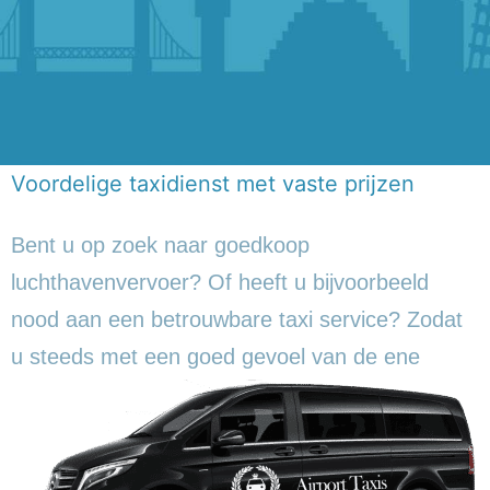
Voordelige taxidienst met vaste prijzen
Bent u op zoek naar goedkoop
luchthavenvervoer? Of heeft u bijvoorbeeld
nood aan een betrouwbare taxi service? Zodat
u steeds met een goed gevoel
van de ene