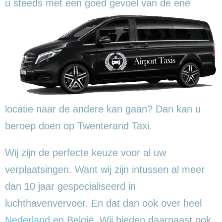
u steeds met een goed gevoel
van de ene
locatie naar de andere kan gaan? Dan kan u
beroep doen op Twenterand Taxi.
Wij zijn de perfecte keuze voor al uw
verplaatsingen. Want wij zijn intussen al meer
dan 10 jaar gespecialiseerd in
luchthavenvervoer. En dat dan ook over heel
Nederland
en België. Wij bieden daarnaast ook