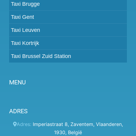
Taxi Brugge
Taxi Gent
Taxi Leuven
Taxi Kortrijk
Taxi Brussel Zuid Station
MENU
Partner worden
ADRES
Prijzen
Klantenpaneel
Adres:
Imperiastraat 8
,
Zaventem
,
Vlaanderen
,
1930
,
België