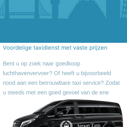
Voordelige taxidienst met vaste prijzen
Bent u op zoek naar goedkoop
luchthavenvervoer? Of heeft u bijvoorbeeld
nood aan een betrouwbare taxi service? Zodat
u steeds met een goed gevoel
van de ene