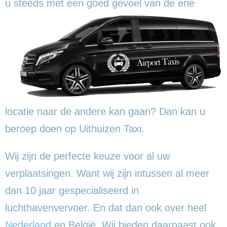
u steeds met een goed gevoel
van de ene
locatie naar de andere kan gaan? Dan kan u
beroep doen op Uithuizen Taxi.
Wij zijn de perfecte keuze voor al uw
verplaatsingen. Want wij zijn intussen al meer
dan 10 jaar gespecialiseerd in
luchthavenvervoer. En dat dan ook over heel
Nederland
en België. Wij bieden daarnaast ook