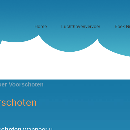
Home
Luchthavenvervoer
Boek N
oer Voorschoten
rschoten
schoten
wanneer u