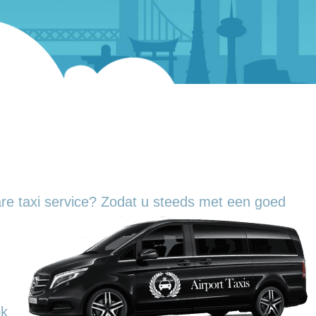
re taxi service? Zodat u steeds met een goed
ok