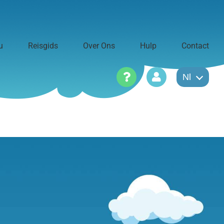
u
Reisgids
Over Ons
Hulp
Contact
Nl