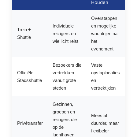
Houden
Overstappen
Individuele
en mogelijke
Trein +
reizigers en
wachtrijen na
Shuttle
wie licht reist
het
evenement
Bezoekers die
Vaste
Officiële
vertrekken
opstaplocaties
Stadsshuttle
vanuit grote
en
steden
vertrektijden
Gezinnen,
groepen en
Meestal
reizigers die
Privétransfer
duurder, maar
op de
flexibeler
luchthaven