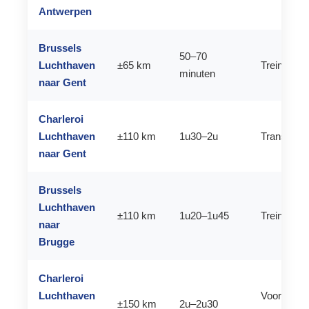
Antwerpen
Brussels
50–70
Luchthaven
±65 km
Trein of tax
minuten
naar Gent
Charleroi
Luchthaven
±110 km
1u30–2u
Transfer of
naar Gent
Brussels
Luchthaven
±110 km
1u20–1u45
Trein of tr
naar
Brugge
Charleroi
Luchthaven
Vooraf ge
±150 km
2u–2u30