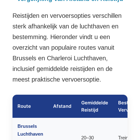
Reistijden en vervoersopties verschillen
sterk afhankelijk van de luchthaven en
bestemming. Hieronder vindt u een
overzicht van populaire routes vanuit
Brussels en Charleroi Luchthaven,
inclusief gemiddelde reistijden en de
meest praktische vervoersoptie.
Gemiddelde
Beste
Route
Afstand
Reistijd
Vervoers
Brussels
Luchthaven
20–30
Trein, taxi 