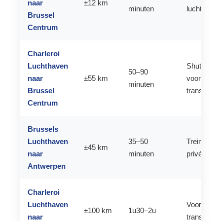
naar
±12 km
minuten
luchthave
Brussel
Centrum
Charleroi
Luchthaven
Shuttle, tax
50–90
naar
±55 km
vooraf geb
minuten
Brussel
transfer
Centrum
Brussels
Luchthaven
35–50
Trein of
±45 km
naar
minuten
privétransf
Antwerpen
Charleroi
Luchthaven
Vooraf ge
±100 km
1u30–2u
naar
transfer