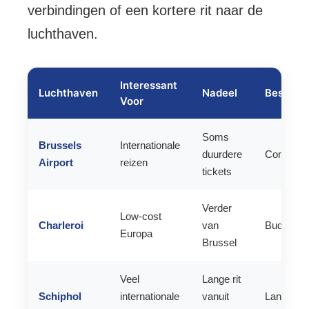
verbindingen of een kortere rit naar de
luchthaven.
Interessant
Luchthaven
Nadeel
Beste Vo
Voor
Soms
Brussels
Internationale
duurdere
Comfort
Airport
reizen
tickets
Verder
Low-cost
Charleroi
van
Budget
Europa
Brussel
Veel
Lange rit
Schiphol
internationale
vanuit
Langeafs