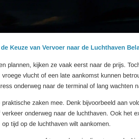
de Keuze van Vervoer naar de Luchthaven Belan
 plannen, kijken ze vaak eerst naar de prijs. Toc
en vroege vlucht of een late aankomst kunnen betr
s stress onderweg naar de terminal of lang wachten
de praktische zaken mee. Denk bijvoorbeeld aan vol
f verkeer onderweg naar de luchthaven. Ook het ex
op tijd op de luchthaven wilt aankomen.