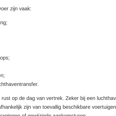
oer zijn vaak:
ing;
tops;
en;
uchthaventransfer.
 rust op de dag van vertrek. Zeker bij een luchtha
 afhankelijk zijn van toevallig beschikbare voertuig
ragingen of gewijzigde aankomsturen.