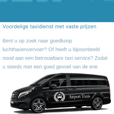
Voordelige taxidienst met vaste prijzen
Bent u op zoek naar goedkoop
luchthavenvervoer? Of heeft u bijvoorbeeld
nood aan een betrouwbare taxi service? Zodat
u steeds met een goed gevoel
van de ene