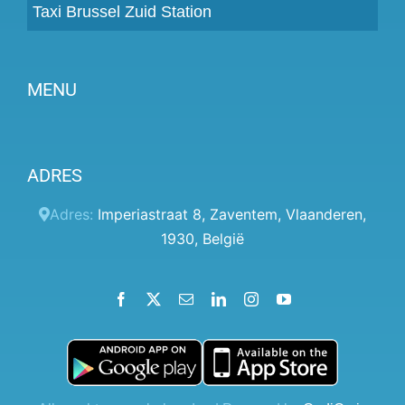
Taxi Brussel Zuid Station
MENU
Partner worden
ADRES
Prijzen
Klantenpaneel
Adres:
Imperiastraat 8
,
Zaventem
,
Vlaanderen
,
1930
,
België
Hulp
Algemene voorwaarden
Facebook
X
Email
LinkedIn
Instagram
YouTube
Privacybeleid
Contact