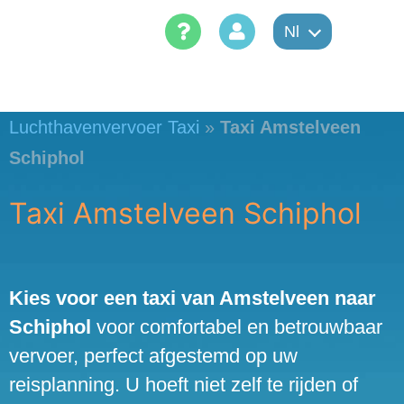
Skip
Nl
to
content
Luchthavenvervoer Taxi
»
Taxi Amstelveen
Schiphol
Taxi Amstelveen Schiphol
Kies voor een taxi van Amstelveen naar
Schiphol
voor comfortabel en betrouwbaar
vervoer, perfect afgestemd op uw
reisplanning. U hoeft niet zelf te rijden of