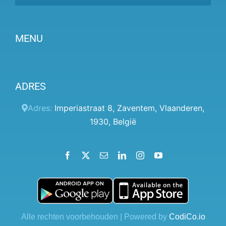
MENU
Partner worden
ADRES
Prijzen
Klantenpaneel
Adres:
Imperiastraat 8
,
Zaventem
,
Vlaanderen
,
1930
,
België
Hulp
Algemene voorwaarden
Facebook
X
Email
LinkedIn
Instagram
YouTube
Privacybeleid
Contact
Blog
Alle rechten voorbehouden | Powered by
CodiCo.io