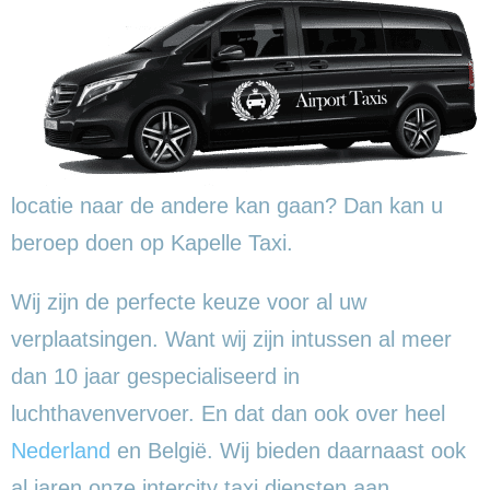
locatie naar de andere kan gaan? Dan kan u
beroep doen op Kapelle Taxi.
Wij zijn de perfecte keuze voor al uw
verplaatsingen. Want wij zijn intussen al meer
dan 10 jaar gespecialiseerd in
luchthavenvervoer. En dat dan ook over heel
Nederland
en België. Wij bieden daarnaast ook
al jaren onze intercity taxi diensten aan.