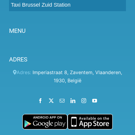
Taxi Brussel Zuid Station
MENU
Partner worden
ADRES
Prijzen
Klantenpaneel
Adres:
Imperiastraat 8
,
Zaventem
,
Vlaanderen
,
1930
,
België
Hulp
Algemene voorwaarden
Facebook
X
Email
LinkedIn
Instagram
YouTube
Privacybeleid
Contact