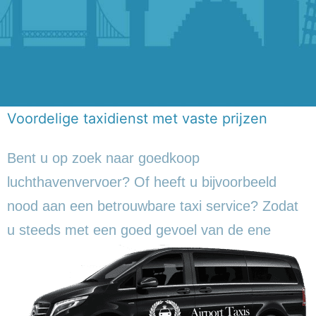
Voordelige taxidienst met vaste prijzen
Bent u op zoek naar goedkoop
luchthavenvervoer? Of heeft u bijvoorbeeld
nood aan een betrouwbare taxi service? Zodat
u steeds met een goed gevoel
van de ene