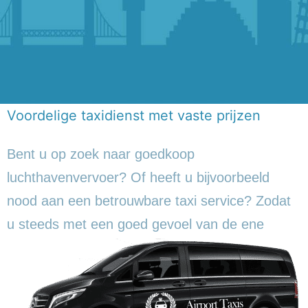
Voordelige taxidienst met vaste prijzen
Bent u op zoek naar goedkoop
luchthavenvervoer? Of heeft u bijvoorbeeld
nood aan een betrouwbare taxi service? Zodat
u steeds met een goed gevoel
van de ene